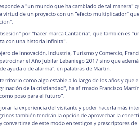
 responde a "un mundo que ha cambiado de tal manera" que
la virtud de un proyecto con un "efecto multiplicador" q
ción".
"obsesión" por "hacer marca Cantabria", que también es "
a con una historia infinita".
jero de Innovación, Industria, Turismo y Comercio, Franc
 patrocinar el Año Jubilar Lebaniego 2017 sino que ademá
de ayuda o de alarma", en palabras de Martín.
territorio como algo estable a lo largo de los años y qu
rinación de la cristiandad", ha afirmado Francisco Martín.
 como poso para el futuro".
orar la experiencia del visitante y poder hacerla más int
inos también tendrán la opción de aprovechar la conectivi
 y convertirse de este modo en testigos y prescriptores de 