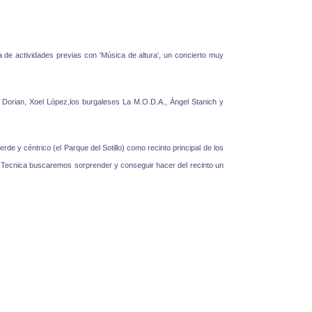
ma de actividades previas con 'Música de altura', un concierto muy
), Dorian, Xoel López,los burgaleses La M.O.D.A., Ángel Stanich y
e y céntrico (el Parque del Sotillo) como recinto principal de los
ion Tecnica buscaremos sorprender y conseguir hacer del recinto un