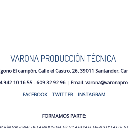
VARONA PRODUCCIÓN TÉCNICA
ígono El campón, Calle el Castro, 26, 39011 Santander, Ca
4 942 10 16 55
-
609 32 92 96
|
Email:
varona@varonapro
FACEBOOK
|
TWITTER
|
INSTAGRAM
FORMAMOS PARTE:
ACIÓN NACIONAL DE LA INDUSTRIA TÉCNICA PARA EL EVENTO Y LA CULTU