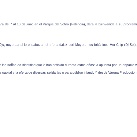
rá del 7 al 10 de junio en el Parque del Sotillo (Palencia), dará la bienvenida a su progra
Djs
, cuyo cartel lo encabezan el trío andaluz Lori Meyers, los británicos Hot Chip (Dj Set
las señas de identidad que le han definido durante estos años: la apuesta por un espacio verd
la capital y la oferta de diversas solidarias o para público infantil. Y desde Varona Producc