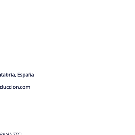
ntabria, España
duccion.com
RA (ANITEC)