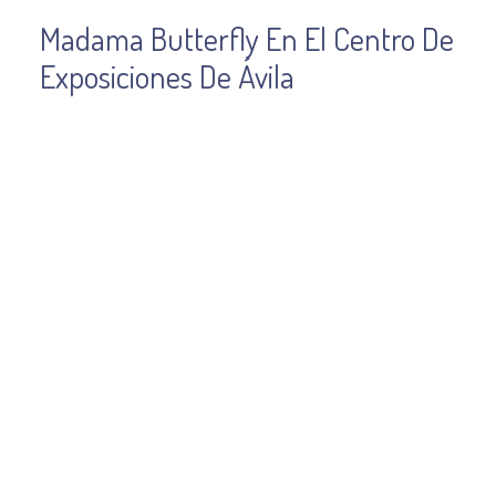
Madama Butterfly En El Centro De
Exposiciones De Ávila
La Compañía de Ópera Internacional de
Concerlírica pone en escena “Madama Butterfly”
de Giacomo Puccini. Una oportunidad especial
para disfrutar del espectáculo de la ópera, que se
ofrecerá con subtítulos en castellano.
Madama Butterfly es una ópera cuya acción se
desarrolla en Japón, oportunidad que Puccini
sabe emplear para dar rienda suelta al exotismo,
creando una atmósfera oriental mediante
inusitados experimentos armónicos y unos
efectos instrumentales muy originales.
SINOPSIS