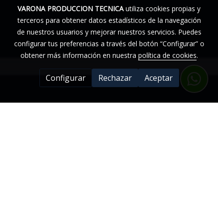
VARONA PRODUCCION TECNICA
utiliza cookies propias y
terceros para obtener datos estadísticos de la navegación
de nuestros usuarios y mejorar nuestros servicios. Puedes
configurar tus preferencias a través del botón “Configurar” o
obtener más información en nuestra
política de cookies
.
Configurar
Rechazar
Aceptar
Nuestro Trabajo.
Varona Producción Técnica celebra 18 años de
trayectoria desde su fundación en 2007, y nuestro
posicionamiento actual es la mejor prueba de que
estamos haciendo las cosas bien. Sin embargo, no nos
conformamos: seguimos avanzando. Participamos